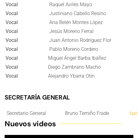
Vocal
Raquel Avilés Mayo
Vocal
Justiniano Cabello Resino
Vocal
Ana Belén Montes López
Vocal
Jesús Moreno Ferral
Vocal
Juan Antonio Rodríguez Flor
Vocal
Pablo Moreno Cordero
Vocal
Miguel Ángel Barba Ibáñez
Vocal
Diego Zambrano Macho
Vocal
Alejandro Ybarra Otín
SECRETARÍA GENERAL
Secretario General
Bruno Temiño Frade
fap
Nuevos videos