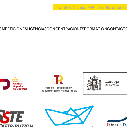
Trámites Clubes
FAP Live
Resultados
OMPETICIONES
LICENCIAS
CONCENTRACIONES
FORMACIÓN
CONTACT
EQUIPACIÓN OFICIAL FAP
BARCO DRAGON
RÍOS Y TRAVESÍAS
AGUAS TRANQUILAS
AGUAS TRANQUILAS
KAYAK POLO
MARATÓN
KAYAK DE MAR