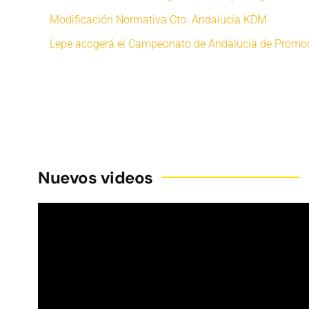
Modificación Normativa Cto. Andalucía KDM
Lepe acogerá el Campeonato de Andalucía de Promo
Nuevos videos