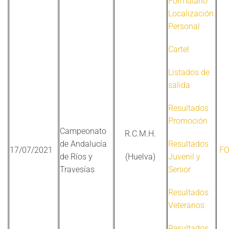
Formulario
Localización
Personal
Cartel
Listados de
salida
Resultados
Promoción
Campeonato
R.C.M.H.
de Andalucía
Resultados
17/07/2021
F
de Ríos y
(Huelva)
Juvenil y
Travesías
Senior
Resultados
Veteranos
Resultados